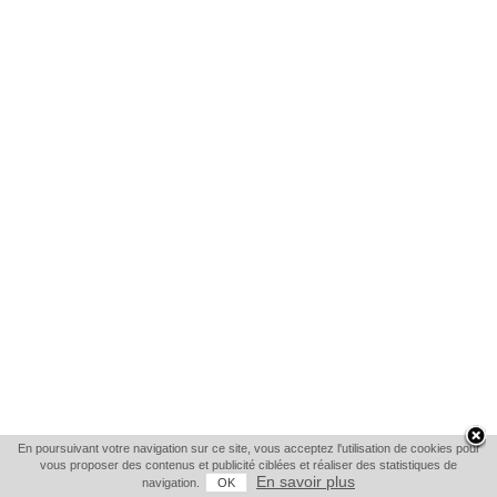
En poursuivant votre navigation sur ce site, vous acceptez l'utilisation de cookies pour
vous proposer des contenus et publicité ciblées et réaliser des statistiques de
En savoir plus
navigation.
OK