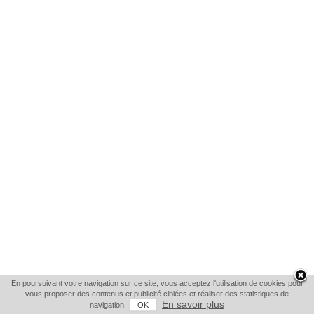
En poursuivant votre navigation sur ce site, vous acceptez l'utilisation de cookies pour
vous proposer des contenus et publicité ciblées et réaliser des statistiques de
En savoir plus
navigation.
OK