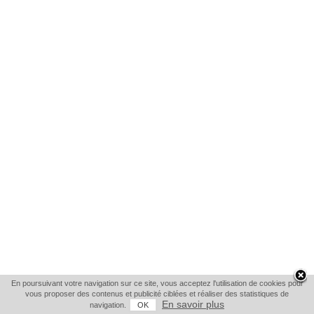
En poursuivant votre navigation sur ce site, vous acceptez l'utilisation de cookies pour
vous proposer des contenus et publicité ciblées et réaliser des statistiques de
En savoir plus
navigation.
OK