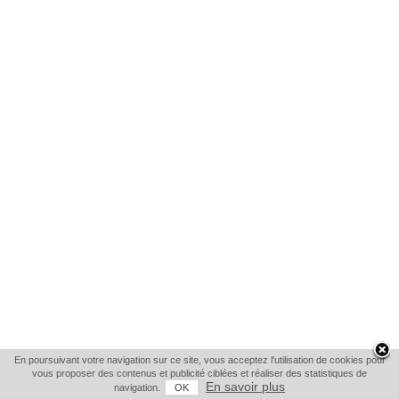
En poursuivant votre navigation sur ce site, vous acceptez l'utilisation de cookies pour
vous proposer des contenus et publicité ciblées et réaliser des statistiques de
En savoir plus
navigation.
OK