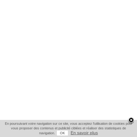
En poursuivant votre navigation sur ce site, vous acceptez l'utilisation de cookies pour
vous proposer des contenus et publicité ciblées et réaliser des statistiques de
En savoir plus
navigation.
OK