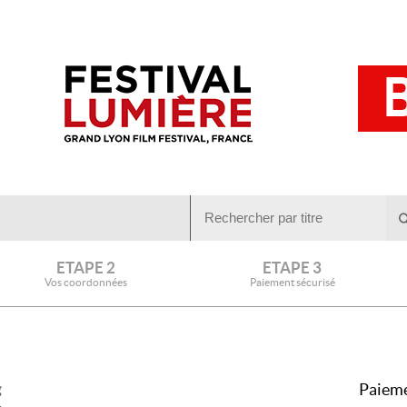
ETAPE 2
ETAPE 3
Vos coordonnées
Paiement sécurisé
Paieme
g