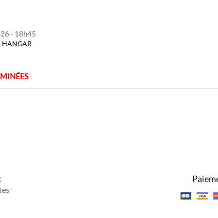
2026 - 18h45
RE HANGAR
RMINÉES
Paieme
g
tes