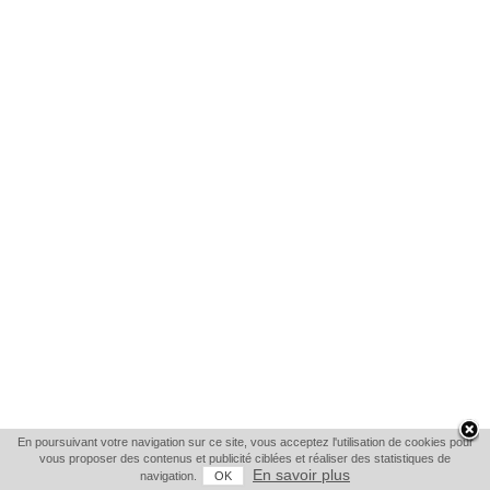
En poursuivant votre navigation sur ce site, vous acceptez l'utilisation de cookies pour
vous proposer des contenus et publicité ciblées et réaliser des statistiques de
En savoir plus
navigation.
OK