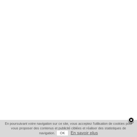
En poursuivant votre navigation sur ce site, vous acceptez l'utilisation de cookies pour
vous proposer des contenus et publicité ciblées et réaliser des statistiques de
En savoir plus
navigation.
OK