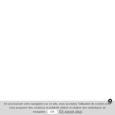
En poursuivant votre navigation sur ce site, vous acceptez l'utilisation de cookies pour
vous proposer des contenus et publicité ciblées et réaliser des statistiques de
En savoir plus
navigation.
OK