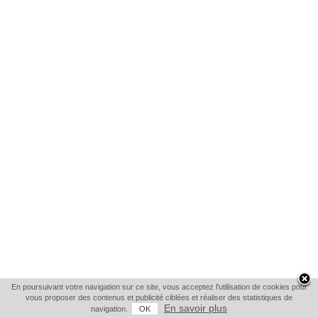
En poursuivant votre navigation sur ce site, vous acceptez l'utilisation de cookies pour
vous proposer des contenus et publicité ciblées et réaliser des statistiques de
En savoir plus
navigation.
OK