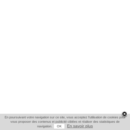
En poursuivant votre navigation sur ce site, vous acceptez l'utilisation de cookies pour
vous proposer des contenus et publicité ciblées et réaliser des statistiques de
En savoir plus
navigation.
OK