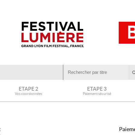
ETAPE 2
ETAPE 3
Vos coordonnées
Paiement sécurisé
Paieme
g