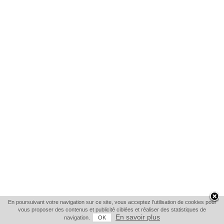
En poursuivant votre navigation sur ce site, vous acceptez l'utilisation de cookies pour
vous proposer des contenus et publicité ciblées et réaliser des statistiques de
En savoir plus
navigation.
OK