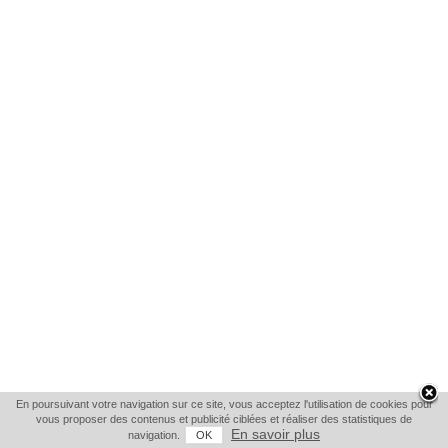
En poursuivant votre navigation sur ce site, vous acceptez l'utilisation de cookies pour
vous proposer des contenus et publicité ciblées et réaliser des statistiques de
En savoir plus
navigation.
OK