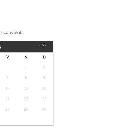
s convient :
>>
>
6
V
S
D
1
2
7
8
9
14
15
16
21
22
23
28
29
30