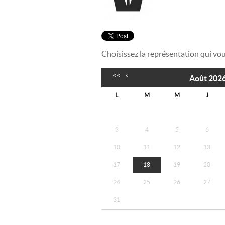
Choisissez la représentation qui vou
<<
<
Août 202
L
M
M
J
3
4
5
6
10
11
12
13
17
18
19
20
24
25
26
27
31