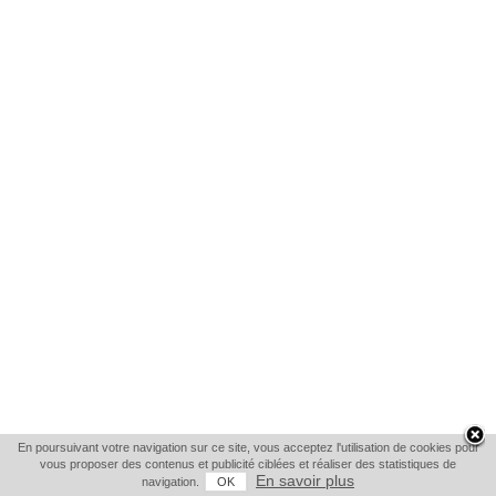
En poursuivant votre navigation sur ce site, vous acceptez l'utilisation de cookies pour
vous proposer des contenus et publicité ciblées et réaliser des statistiques de
En savoir plus
navigation.
OK