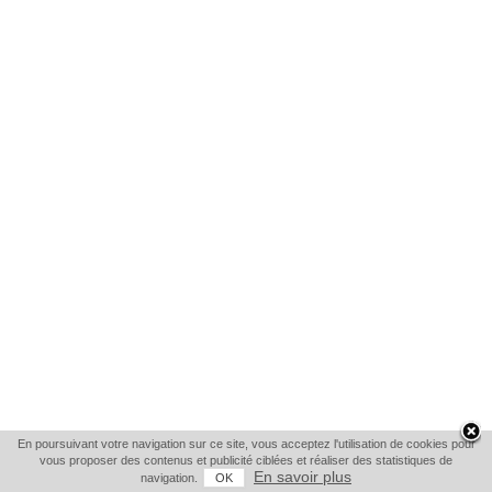
En poursuivant votre navigation sur ce site, vous acceptez l'utilisation de cookies pour
vous proposer des contenus et publicité ciblées et réaliser des statistiques de
En savoir plus
navigation.
OK